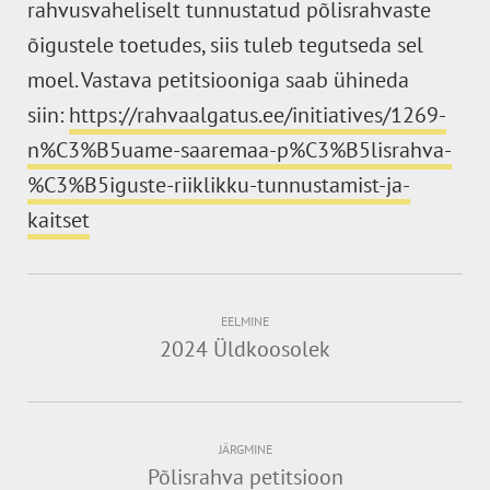
rahvusvaheliselt tunnustatud põlisrahvaste
õigustele toetudes, siis tuleb tegutseda sel
moel. Vastava petitsiooniga saab ühineda
siin:
https://rahvaalgatus.ee/initiatives/1269-
n%C3%B5uame-saaremaa-p%C3%B5lisrahva-
%C3%B5iguste-riiklikku-tunnustamist-ja-
kaitset
EELMINE
2024 Üldkoosolek
JÄRGMINE
Põlisrahva petitsioon